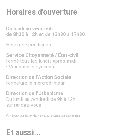
Cérémonies commémoratives
Kiosques
Horaires d'ouverture
Senlis Ensemble
FOCUS – Le Pays d’Art et d’Histoire
Musées de Senlis – Guide d’activités
Du lundi au vendredi
PARCOURS – Sur les traces de la Grande Guerre
de 8h30 à 12h et de 13h30 à 17h30
Lettre aux Senlisiens
Passeport du civisme
Horaires spécifiques :
Signaler un problème de distribution
Service Citoyenneté / État-civil
ÉCO. / COMMERCE
fermé tous les lundis après-midi
• Voir page citoyenneté
Commerce & entreprises
Annuaire des Commerces
Direction de l’Action Sociale
Formulaire de création ou de mise à jour des commerces
fermeture le mercredi matin
Annuaire des Entreprises
Formulaire de création et mise à jour des entreprises et
Direction de l’Urbanisme
professions de santé
Du lundi au vendredi de 9h à 12h
Association des Commercants de Senlis
sur rendez-vous
Association Sud Oise Entreprises
Amazon
© Photo de haut de page ► Pierre de Montalte
Emploi & Stages
Marchés Publics
Et aussi...
S’implanter à Senlis