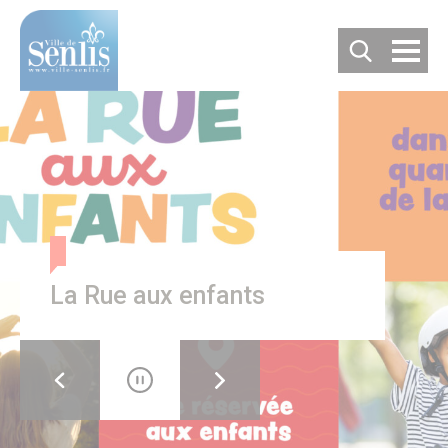
Cookies management panel
Recherche
DÉCOUVRIR SENLIS
Villes jumelées
Les villes jumelées
Le comité de jumelage
Les 50 ans du Jumelage avec Langenfeld
Carte d’identité de la ville
Habiter ou Visiter Senlis
Forum Sciences 2025
S’implanter à Senlis
Comment venir à Senlis ?
Où se garer à Senlis ?
Où séjourner à Senlis ?
Office de tourisme
Vous êtes un nouvel habitant
Patrimoine & Histoire
Senlis, son histoire