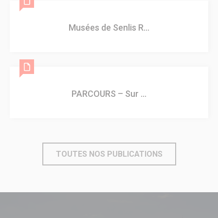
Évènements culturels
Lieux de culture
Pays d’Art & d’Histoire
Musées de Senlis R...
Senlis, ville de cinéma
Pass’ famille
Associations culturelles
Sport
Récompenses sportives et trophées du club sportif de
l’année.
Skate Park
PARCOURS – Sur ...
J.O. Paris 2024
Associations sportives
Piscine municipale
Centre Municipal des Sports
Parcours de marche dans les quartiers
Le Sport des moins de 6 ans à Senlis
Pass’ famille
TOUTES NOS PUBLICATIONS
Actualités sportives
Équipements sportifs
Loisirs
Senlis en Fête
Forum des Associations
Les Lézards d’été
Les Rendez-vous aux jardins